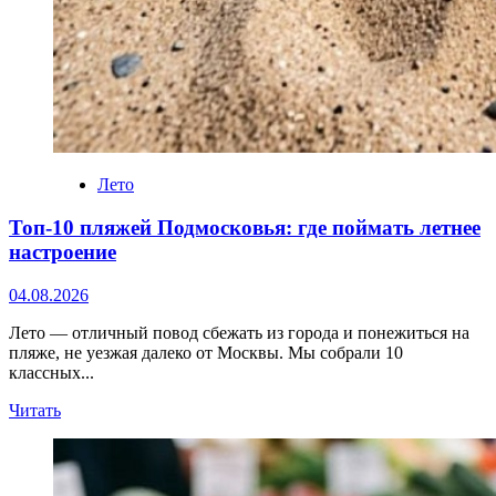
Лето
Топ‑10 пляжей Подмосковья: где поймать летнее
настроение
04.08.2026
Лето — отличный повод сбежать из города и понежиться на
пляже, не уезжая далеко от Москвы. Мы собрали 10
классных...
Прочитать
Читать
больше
о
Топ‑10
пляжей