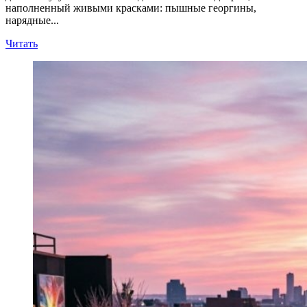
наполненный живыми красками: пышные георгины,
нарядные...
Прочитать
Читать
больше
о
Рядом
с
«ГЭС‑2»
появилось
место,
где
город
делает
паузу