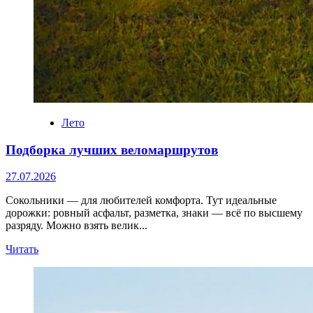
Лето
Подборка лучших веломаршрутов
27.07.2026
Сокольники — для любителей комфорта. Тут идеальные
дорожки: ровный асфальт, разметка, знаки — всё по высшему
разряду. Можно взять велик...
Прочитать
Читать
больше
о
Подборка
лучших
веломаршрутов