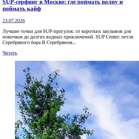
SUP‑серфинг в Москве: где поймать волну и
поймать кайф
23.07.2026
Лучшие точки для SUP‑прогулок: от коротких заплывов для
новичков до долгих водных приключений. SUP Center: петля
Серебряного бора В Серебряном...
Прочитать
Читать
больше
о
SUP‑серфинг
в
Москве:
где
поймать
волну
и
поймать
кайф