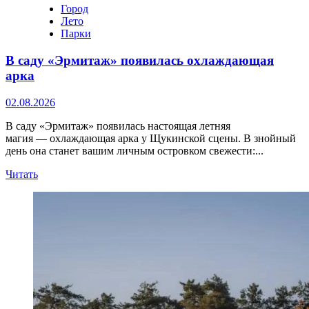
Город
Лето
Парки
В саду «Эрмитаж» появилась охлаждающая
арка
02.08.2026
В саду «Эрмитаж» появилась настоящая летняя
магия — охлаждающая арка у Щукинской сцены. В знойный
день она станет вашим личным островком свежести:...
Прочитать
Читать
больше
о
В
саду
«Эрмитаж»
появилась
охлаждающая
арка