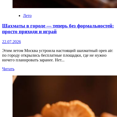
Лето
Шахматы в городе — теперь без формальностей:
просто приходи и играй
22.07.2026
Этим летом Москва устроила настоящий шахматный open air:
по городу открылись бесплатные площадки, где не нужно
ничего планировать заранее. Нет...
Прочитать
Читать
больше
о
Шахматы
в
городе — теперь
без
формальностей:
просто
приходи
и