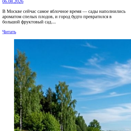
06.08.2026
В Москве сейчас самое яблочное время — сады наполнились
ароматом спелых плодов, и город будто превратился в
большой фруктовый сад....
Прочитать
Читать
больше
о
Яблочный
маршрут
по
Москве:
где
в
столице
попробовать
лето
на
вкус