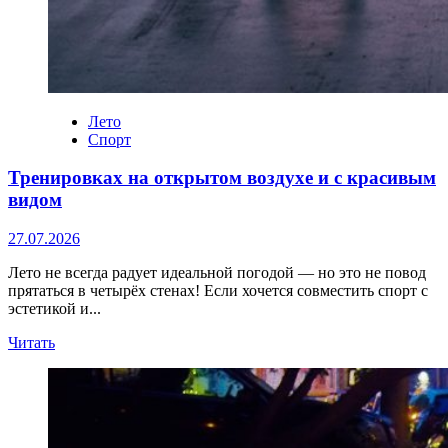
Лето
Спорт
Тренировках на открытом воздухе и с красивым
видом
27.07.2026
Лето не всегда радует идеальной погодой — но это не повод
прятаться в четырёх стенах! Если хочется совместить спорт с
эстетикой и...
Прочитать
Читать
больше
о
Тренировках
на
открытом