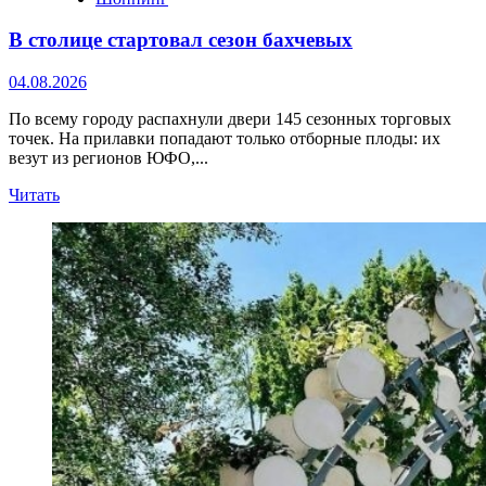
В столице стартовал сезон бахчевых
04.08.2026
По всему городу распахнули двери 145 сезонных торговых
точек. На прилавки попадают только отборные плоды: их
везут из регионов ЮФО,...
Прочитать
Читать
больше
о
В
столице
стартовал
сезон
бахчевых