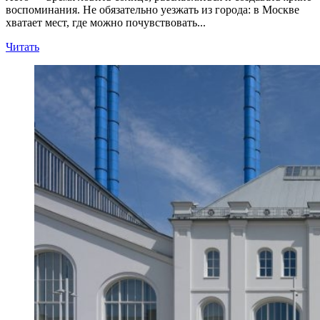
воспоминания. Не обязательно уезжать из города: в Москве
хватает мест, где можно почувствовать...
Прочитать
Читать
больше
о
Лето
в
Москве:
мини‑отпуск
у
воды — гид
по
лучшим
пляжным
клубам
и
бассейнам