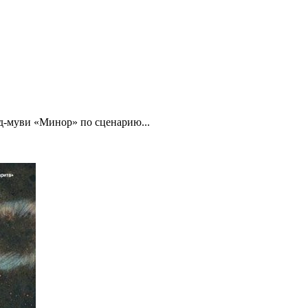
уд‑муви «Минор» по сценарию...