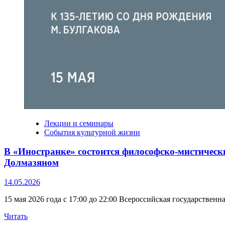
Лекции и семинары
События культурной жизни
В «Иностранке» состоится философско-мистичес
Долмазяном
14.05.2026
15 мая 2026 года с 17:00 до 22:00 Всероссийская государстве
Прочитать
Читать
больше