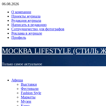
Перейти
06.08.2026
к
О компании
содержимому
Проекты журнала
Редакция журнала
Написать в редакцию
Сотрудничество для фотографов
Реклама в журнале
Профиль
МОСКВА LIFESTYLE (СТИЛЬ 
Только самое актуальное
Основное
МОСКВА LIFESTYLE (СТИЛЬ ЖИЗНИ)
меню
Афиша
Выставки
Фестивали
Fashion Style
Маркеты
Музеи
Кино