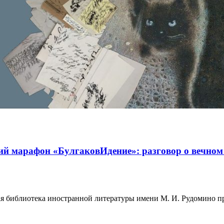
кий марафон «БулгаковИдение»: разговор о вечно
нная библиотека иностранной литературы имени М. И. Рудомино п