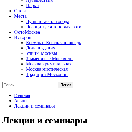
Путешествия
Парки
Спорт
Места
Лучшие места города
Локации для топовых фото
ФотоМосква
История
Кремль и Красная площадь
Дома и здания
Улицы Москвы
Знаменитые Москвичи
Москва криминальная
Москва мистическая
Традиции Московии
Найти:
Главная
Афиша
Лекции и семинары
Лекции и семинары