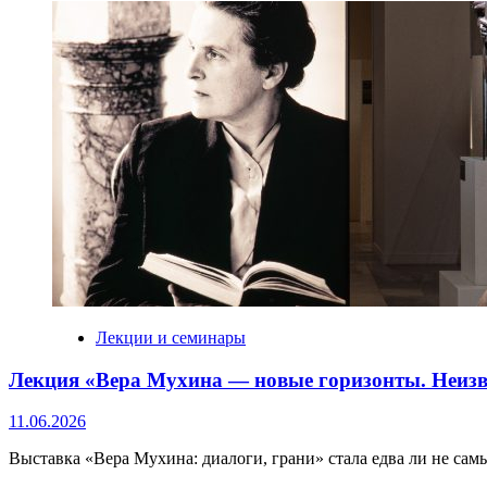
Лекции и семинары
Лекция «Вера Мухина — новые горизонты. Неизв
11.06.2026
Выставка «Вера Мухина: диалоги, грани» стала едва ли не са