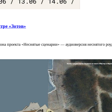
нтре «Зотов»
езона проекта «Неснятые сценарии» — аудиоверсия неснятого ро