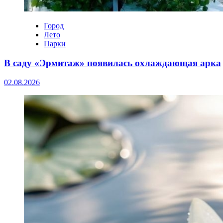
Город
Лето
Парки
В саду «Эрмитаж» появилась охлаждающая арка
02.08.2026