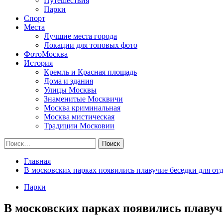
Путешествия
Парки
Спорт
Места
Лучшие места города
Локации для топовых фото
ФотоМосква
История
Кремль и Красная площадь
Дома и здания
Улицы Москвы
Знаменитые Москвичи
Москва криминальная
Москва мистическая
Традиции Московии
Найти:
Главная
В московских парках появились плавучие беседки для от
Парки
В московских парках появились плавучи