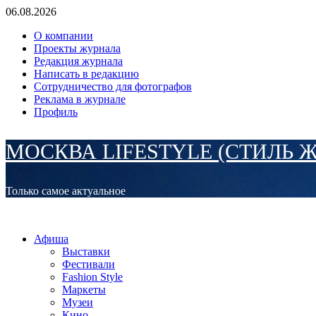
Перейти
06.08.2026
к
О компании
содержимому
Проекты журнала
Редакция журнала
Написать в редакцию
Сотрудничество для фотографов
Реклама в журнале
Профиль
МОСКВА LIFESTYLE (СТИЛЬ 
Только самое актуальное
Основное
МОСКВА LIFESTYLE (СТИЛЬ ЖИЗНИ)
меню
Афиша
Выставки
Фестивали
Fashion Style
Маркеты
Музеи
Кино