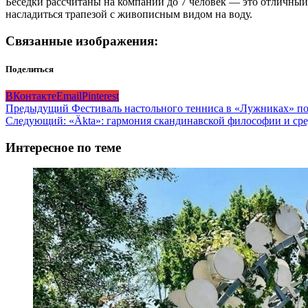
Беседки рассчитаны на компании до 7 человек — это отличный 
насладиться трапезой с живописным видом на воду.
Связанные изображения:
Поделиться
ВКонтакте
Email
Pinterest
Навигация
Предыдущий
Фестиваль настольного тенниса в «Лужниках» по
Следующий:
«Äkta»: гармония скандинавской философии и ср
записи
Интересное по теме