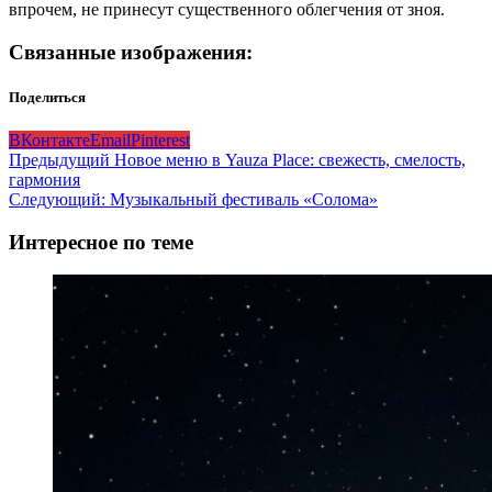
впрочем, не принесут существенного облегчения от зноя.
Связанные изображения:
Поделиться
ВКонтакте
Email
Pinterest
Навигация
Предыдущий
Новое меню в Yauza Place: свежесть, смелость,
гармония
записи
Следующий:
Музыкальный фестиваль «Солома»
Интересное по теме