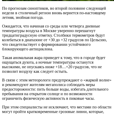
По прогнозам синоптиков, во второй половине следующей
недели в столичный регион вновь вернется по-настоящему
летняя, знойная погода.
Ожидается, что начиная со среды или четверга дневные
температуры воздуха в Москве уверенно перешагнут
тридцатиградусную отметку. Столбики термометров будут
колебаться в диапазоне от +30 до +32 градусов по Цельсию,
что свидетельствует о формировании устойчивого
блокирующего антициклона.
Такая аномальная жара приведет к тому, что в городе будет
ощущаться духота, а ночные температуры останутся
высокими, не опускаясь ниже +18…+20 градусов, что не
позволит воздуху как следует остыть.
В связи с этим метеорологи предупреждают о «жаркой волне»
и рекомендуют жителям мегаполиса соблюдать меры
предосторожности: пить больше воды, избегать длительного
пребывания на открытом солнце и по возможности
ограничить физическую активность в пиковые часы.
При этом специалисты не исключают, что местами по области
могут пройти кратковременные грозовые ливни, которые,