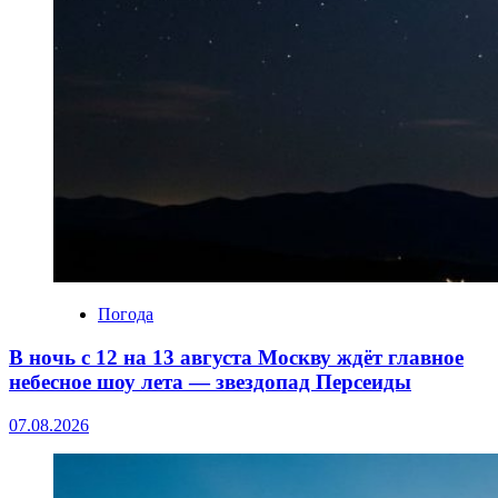
Погода
В ночь с 12 на 13 августа Москву ждёт главное
небесное шоу лета — звездопад Персеиды
07.08.2026