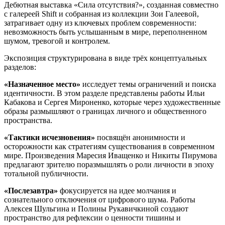
Дебютная выставка «Сила отсутствия?», созданная совместно
с галереей Shift и собранная из коллекции Зои Галеевой,
затрагивает одну из ключевых проблем современности:
невозможность быть услышанным в мире, переполненном
шумом, тревогой и контролем.
Экспозиция структурирована в виде трёх концептуальных
разделов:
«Назначенное место»
исследует темы ограничений и поиска
идентичности. В этом разделе представлены работы Ильи
Кабакова и Сергея Мироненко, которые через художественные
образы размышляют о границах личного и общественного
пространства.
«Тактики исчезновения»
посвящён анонимности и
осторожности как стратегиям существования в современном
мире. Произведения Маресия Иващенко и Никиты Пирумова
предлагают зрителю поразмышлять о роли личности в эпоху
тотальной публичности.
«Послезавтра»
фокусируется на идее молчания и
сознательного отключения от цифрового шума. Работы
Алексея Шульгина и Полины Рукавичкиной создают
пространство для рефлексии о ценности тишины и