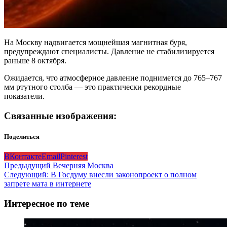
На Москву надвигается мощнейшая магнитная буря,
предупреждают специалисты. Давление не стабилизируется
раньше 8 октября.
Ожидается, что атмосферное давление поднимется до 765–767
мм ртутного столба — это практически рекордные
показатели.
Связанные изображения:
Поделиться
ВКонтакте
Email
Pinterest
Навигация
Предыдущий
Вечерняя Москва
Следующий:
В Госдуму внесли законопроект о полном
записи
запрете мата в интернете
Интересное по теме