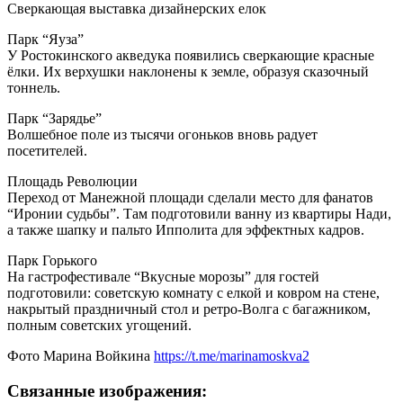
Сверкающая выставка дизайнерских елок
️Парк “Яуза”
У Ростокинского акведука появились сверкающие красные
ёлки. Их верхушки наклонены к земле, образуя сказочный
тоннель.
Парк “Зарядье”
Волшебное поле из тысячи огоньков вновь радует
посетителей.
Площадь Революции
Переход от Манежной площади сделали место для фанатов
“Иронии судьбы”. Там подготовили ванну из квартиры Нади,
а также шапку и пальто Ипполита для эффектных кадров.
Парк Горького
На гастрофестивале “Вкусные морозы” для гостей
подготовили: советскую комнату с елкой и ковром на стене,
накрытый праздничный стол и ретро-Волга с багажником,
полным советских угощений.
Фото Марина Войкина
https://t.me/marinamoskva2
Связанные изображения: