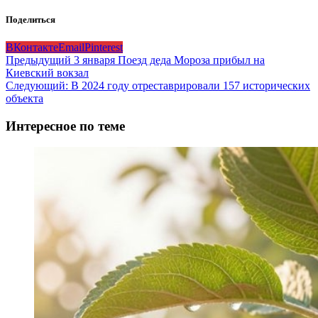
Поделиться
ВКонтакте
Email
Pinterest
Навигация
Предыдущий
3 января Поезд деда Мороза прибыл на
Киевский вокзал
записи
Следующий:
В 2024 году отреставрировали 157 исторических
объекта
Интересное по теме