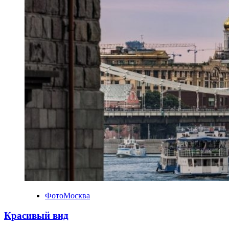
ФотоМосква
Красивый вид