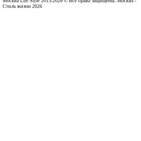
Москва Life Style 2013-2026 © Все права защищены.
Москва -
Стиль жизни 2026
Прокрутка
вверх