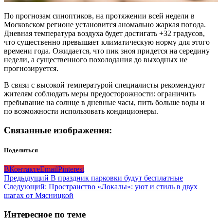
По прогнозам синоптиков, на протяжении всей недели в
Московском регионе установится аномально жаркая погода.
Дневная температура воздуха будет достигать +32 градусов,
что существенно превышает климатическую норму для этого
времени года. Ожидается, что пик зноя придется на середину
недели, а существенного похолодания до выходных не
прогнозируется.
В связи с высокой температурой специалисты рекомендуют
жителям соблюдать меры предосторожности: ограничить
пребывание на солнце в дневные часы, пить больше воды и
по возможности использовать кондиционеры.
Связанные изображения:
Поделиться
ВКонтакте
Email
Pinterest
Навигация
Предыдущий
В праздник парковки будут бесплатные
Следующий:
Пространство «Локалы»: уют и стиль в двух
записи
шагах от Мясницкой
Интересное по теме