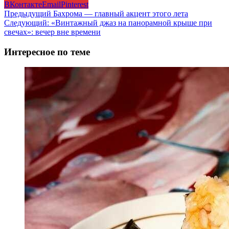
ВКонтакте
Email
Pinterest
Навигация
Предыдущий
Бахрома — главный акцент этого лета
Следующий:
«Винтажный джаз на панорамной крыше при
записи
свечах»: вечер вне времени
Интересное по теме