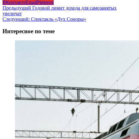
ВКонтакте
Email
Pinterest
Навигация
Предыдущий
Годовой лимит дохода для самозанятых
увеличат
записи
Следующий:
Спектакль «Дух Соноры»
Интересное по теме