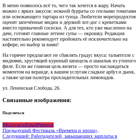
В меню появилось всё то, чего так хочется в жару. Начать
можно с ярких закусок: нежной бурраты со спелыми томатами
или освежающего тартара из тунца. Любители морепродуктов
оценят запечённые мидии и дерзкий хот-дог с креветками
вместо привычной сосиски. А для тех, кто уже мысленно на
даче, готовят главные летние супы — окрошку. Редакция
настоятельно рекомендует пробовать её исключительно на
кефире, но выбор за вами!
На горячее предлагают не сбавлять градус вкуса: тальятелле с
мидиями, хрустящий куриный шницель и шашлык из утиного
филе. Если же главная цель визита — просто наслаждаться
моментом на веранде, к вашим услугам сладкие арбуз и дыня,
а также целая палитра прохладительных лимонадов.
ул. Ленинская Слобода, 26.
Связанные изображения:
Поделиться
ВКонтакте
Email
Pinterest
Навигация
Предыдущий
Фестиваль «Времена и эпохи»,
Следующий:
Работадателей, завышающих зарплаты в