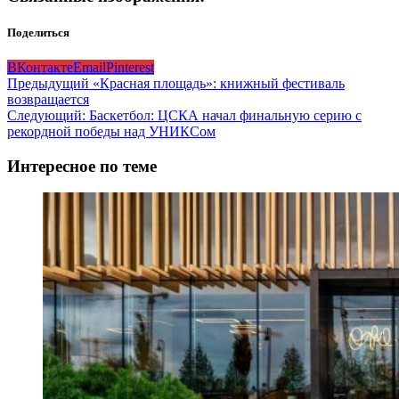
Поделиться
ВКонтакте
Email
Pinterest
Навигация
Предыдущий
«Красная площадь»: книжный фестиваль
возвращается
записи
Следующий:
Баскетбол: ЦСКА начал финальную серию с
рекордной победы над УНИКСом
Интересное по теме