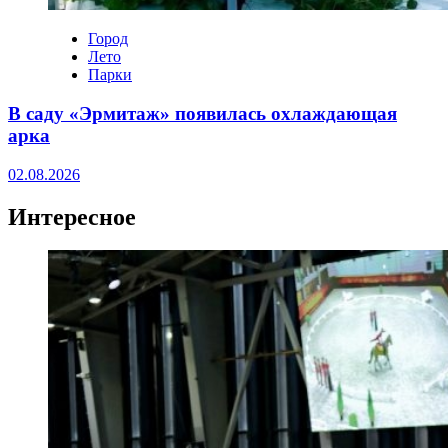
Город
Лето
Парки
В саду «Эрмитаж» появилась охлаждающая
арка
02.08.2026
Интересное