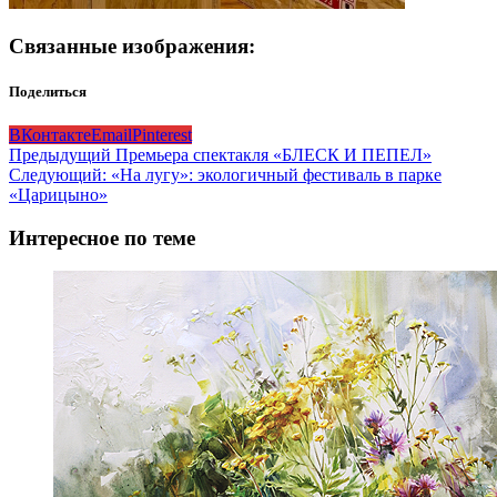
Связанные изображения:
Поделиться
ВКонтакте
Email
Pinterest
Навигация
Предыдущий
Премьера спектакля «БЛЕСК И ПЕПЕЛ»
Следующий:
«На лугу»: экологичный фестиваль в парке
записи
«Царицыно»
Интересное по теме