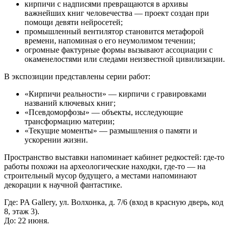
кирпичи с надписями превращаются в архивы
важнейших книг человечества — проект создан при
помощи девяти нейросетей;
промышленный вентилятор становится метафорой
времени, напоминая о его неумолимом течении;
огромные фактурные формы вызывают ассоциации с
окаменелостями или следами неизвестной цивилизации.
В экспозиции представлены серии работ:
«Кирпичи реальности» — кирпичи с гравировками
названий ключевых книг;
«Псевдоморфозы» — объекты, исследующие
трансформацию материи;
«Текущие моменты» — размышления о памяти и
ускорении жизни.
Пространство выставки напоминает кабинет редкостей: где‑то
работы похожи на археологические находки, где‑то — на
строительный мусор будущего, а местами напоминают
декорации к научной фантастике.
Где: PA Gallery, ул. Волхонка, д. 7/6 (вход в красную дверь, код
8, этаж 3).
До: 22 июня.