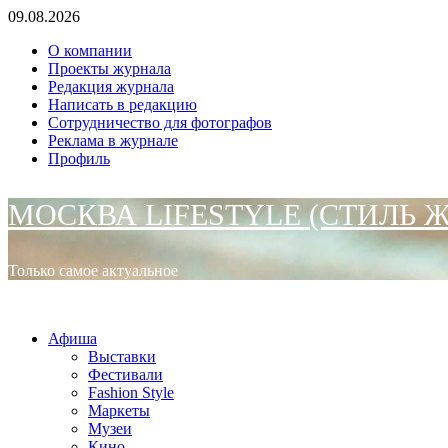
Перейти
09.08.2026
к
О компании
содержимому
Проекты журнала
Редакция журнала
Написать в редакцию
Сотрудничество для фотографов
Реклама в журнале
Профиль
МОСКВА LIFESTYLE (СТИЛЬ 
Только самое актуальное
Основное
МОСКВА LIFESTYLE (СТИЛЬ ЖИЗНИ)
меню
Афиша
Выставки
Фестивали
Fashion Style
Маркеты
Музеи
Кино