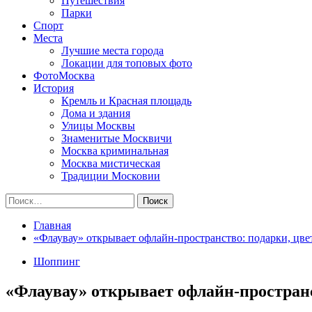
Путешествия
Парки
Спорт
Места
Лучшие места города
Локации для топовых фото
ФотоМосква
История
Кремль и Красная площадь
Дома и здания
Улицы Москвы
Знаменитые Москвичи
Москва криминальная
Москва мистическая
Традиции Московии
Найти:
Главная
«Флаувау» открывает офлайн‑пространство: подарки, цве
Шоппинг
«Флаувау» открывает офлайн‑пространс