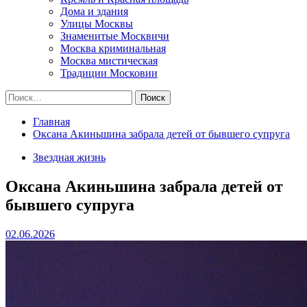
Дома и здания
Улицы Москвы
Знаменитые Москвичи
Москва криминальная
Москва мистическая
Традиции Московии
Найти:
Главная
Оксана Акиньшина забрала детей от бывшего супруга
Звездная жизнь
Оксана Акиньшина забрала детей от
бывшего супруга
02.06.2026