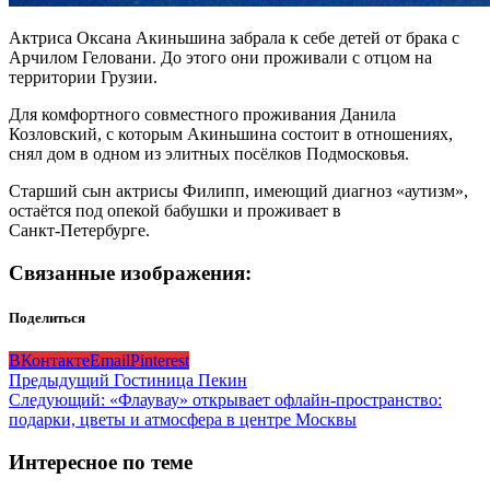
Актриса Оксана Акиньшина забрала к себе детей от брака с
Арчилом Геловани. До этого они проживали с отцом на
территории Грузии.
Для комфортного совместного проживания Данила
Козловский, с которым Акиньшина состоит в отношениях,
снял дом в одном из элитных посёлков Подмосковья.
Старший сын актрисы Филипп, имеющий диагноз «аутизм»,
остаётся под опекой бабушки и проживает в
Санкт‑Петербурге.
Связанные изображения:
Поделиться
ВКонтакте
Email
Pinterest
Навигация
Предыдущий
Гостиница Пекин
Следующий:
«Флаувау» открывает офлайн‑пространство:
записи
подарки, цветы и атмосфера в центре Москвы
Интересное по теме