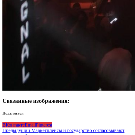
Связанные изображения:
Поделиться
ВКонтакте
Email
Pinterest
Навигация
Предыдущий
Маркетплейсы и государство согласовывают