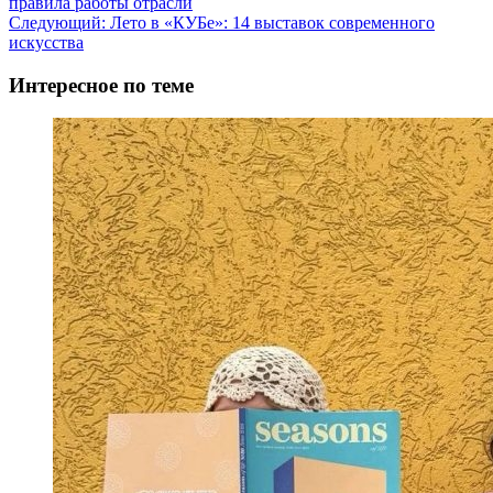
правила работы отрасли
записи
Следующий:
Лето в «КУБе»: 14 выставок современного
искусства
Интересное по теме