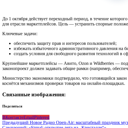
До 1 октября действует переходный период, в течение котор
для отрасли маркетплейсов. Цель — устранить спорные полож
Ключевые задачи:
обеспечить защиту прав и интересов пользователей;
избежать избыточного административного давления на би
создать условия для свободного развития технологий в с
Крупнейшие маркетплейсы — Авито, Ozon и Wildberries — под
законопроект должен задавать общие рамки (например, обеспечи
Министерство экономики подтвердило, что готовящийся закон 
коснётся механизмов проверки товаров на онлайн‑площадках.
Связанные изображения:
Поделиться
ВКонтакте
Email
Pinterest
Навигация
Предыдущий
Новое Радио Open‑Air: масштабный праздник му
Следующий:
«Signal: открытие лета на „Кристалле“»