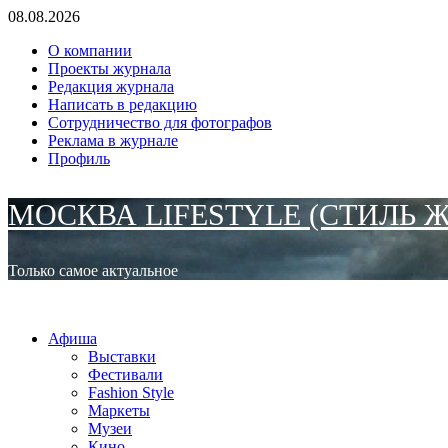
Перейти
08.08.2026
к
О компании
содержимому
Проекты журнала
Редакция журнала
Написать в редакцию
Сотрудничество для фотографов
Реклама в журнале
Профиль
МОСКВА LIFESTYLE (СТИЛЬ 
Только самое актуальное
Основное
МОСКВА LIFESTYLE (СТИЛЬ ЖИЗНИ)
меню
Афиша
Выставки
Фестивали
Fashion Style
Маркеты
Музеи
Кино