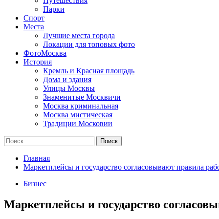
Путешествия
Парки
Спорт
Места
Лучшие места города
Локации для топовых фото
ФотоМосква
История
Кремль и Красная площадь
Дома и здания
Улицы Москвы
Знаменитые Москвичи
Москва криминальная
Москва мистическая
Традиции Московии
Найти:
Главная
Маркетплейсы и государство согласовывают правила раб
Бизнес
Маркетплейсы и государство согласовы