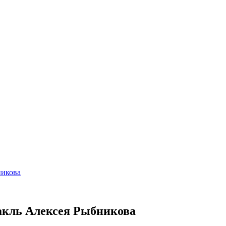
никова
акль Алексея Рыбникова