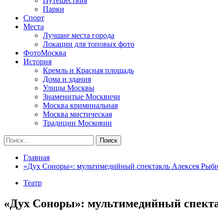
Путешествия
Парки
Спорт
Места
Лучшие места города
Локации для топовых фото
ФотоМосква
История
Кремль и Красная площадь
Дома и здания
Улицы Москвы
Знаменитые Москвичи
Москва криминальная
Москва мистическая
Традиции Московии
Найти:
Главная
«Дух Соноры»: мультимедийный спектакль Алексея Рыб
Театр
«Дух Соноры»: мультимедийный спект