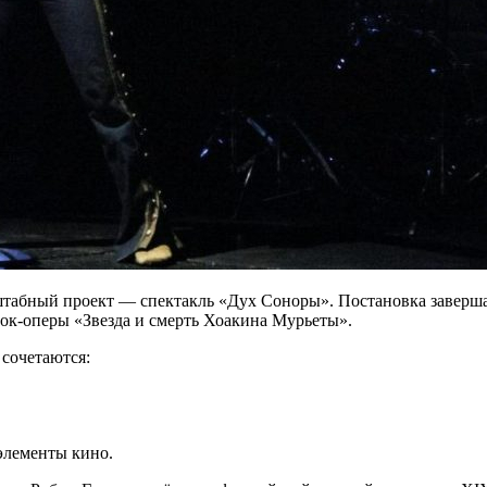
штабный проект — спектакль «Дух Соноры». Постановка заверш
ок‑оперы «Звезда и смерть Хоакина Мурьеты».
 сочетаются:
элементы кино.