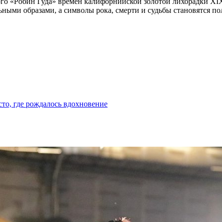
о «Робин Гуда» времён калифорнийской золотой лихорадки XIX
льными образами, а символы рока, смерти и судьбы становятся
сто, где рождалось вдохновение