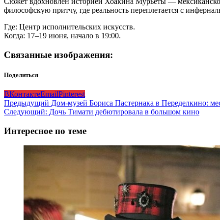
Сюжет вдохновлён историей Хоакина Мурьеты — мексиканског
философскую притчу, где реальность переплетается с инферна
Где: Центр исполнительских искусств.
Когда: 17–19 июня, начало в 19:00.
Связанные изображения:
Поделиться
ВКонтакте
Email
Pinterest
Навигация
Предыдущий
Дом‑музей Бориса Пастернака в Переделкино: ме
Следующий:
Дочь Тимати дебютировала в большом кино
записи
Интересное по теме