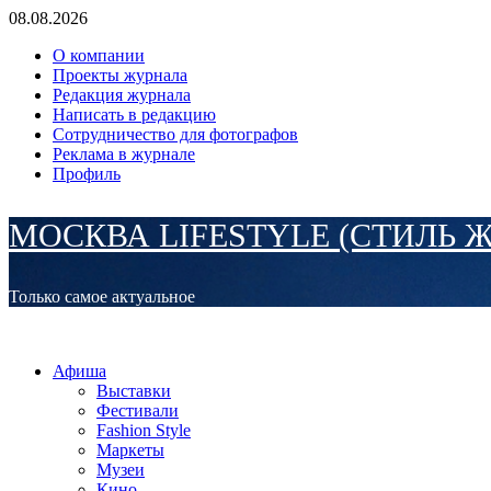
Перейти
08.08.2026
к
О компании
содержимому
Проекты журнала
Редакция журнала
Написать в редакцию
Сотрудничество для фотографов
Реклама в журнале
Профиль
МОСКВА LIFESTYLE (СТИЛЬ 
Только самое актуальное
Основное
МОСКВА LIFESTYLE (СТИЛЬ ЖИЗНИ)
меню
Афиша
Выставки
Фестивали
Fashion Style
Маркеты
Музеи
Кино