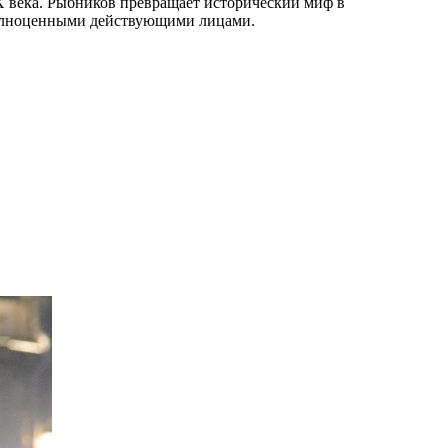
 века. Рыбников превращает исторический миф в
 полноценными действующими лицами.