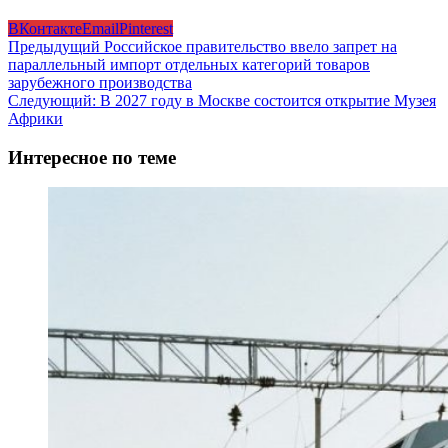
ВКонтакте
Email
Pinterest
Навигация
Предыдущий
Российское правительство ввело запрет на
параллельный импорт отдельных категорий товаров
записи
зарубежного производства
Следующий:
В 2027 году в Москве состоится открытие Музея
Африки
Интересное по теме