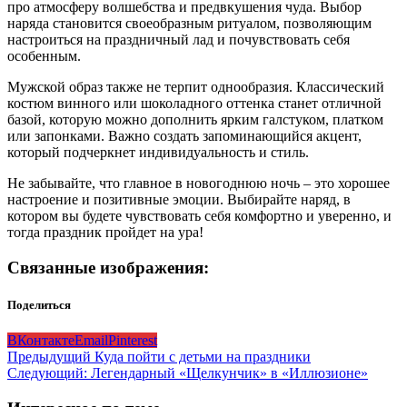
про атмосферу волшебства и предвкушения чуда. Выбор
наряда становится своеобразным ритуалом, позволяющим
настроиться на праздничный лад и почувствовать себя
особенным.
Мужской образ также не терпит однообразия. Классический
костюм винного или шоколадного оттенка станет отличной
базой, которую можно дополнить ярким галстуком, платком
или запонками. Важно создать запоминающийся акцент,
который подчеркнет индивидуальность и стиль.
Не забывайте, что главное в новогоднюю ночь – это хорошее
настроение и позитивные эмоции. Выбирайте наряд, в
котором вы будете чувствовать себя комфортно и уверенно, и
тогда праздник пройдет на ура!
Связанные изображения:
Поделиться
ВКонтакте
Email
Pinterest
Навигация
Предыдущий
Куда пойти с детьми на праздники
Следующий:
Легендарный «Щелкунчик» в «Иллюзионе»
записи