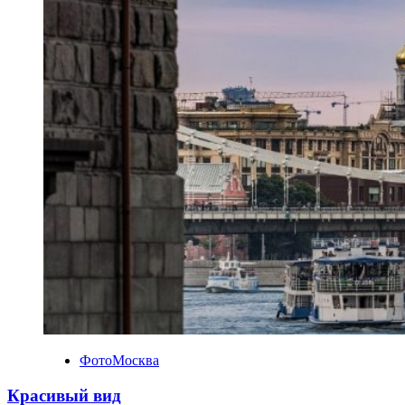
ФотоМосква
Красивый вид