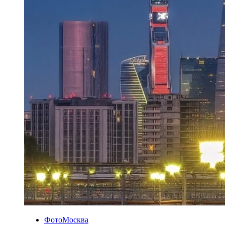
ФотоМосква