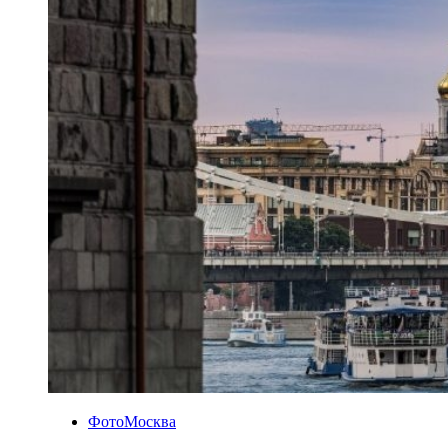
ФотоМосква