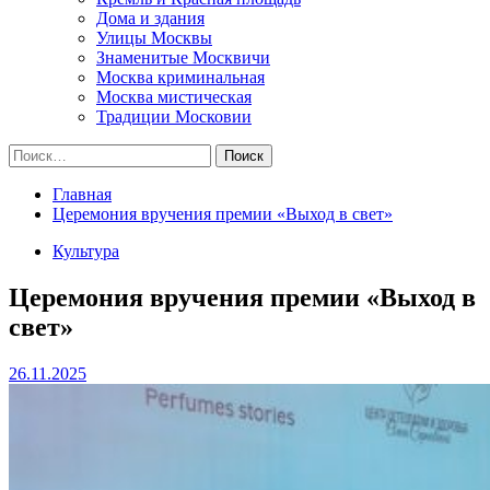
Дома и здания
Улицы Москвы
Знаменитые Москвичи
Москва криминальная
Москва мистическая
Традиции Московии
Найти:
Главная
Церемония вручения премии «Выход в свет»
Культура
Церемония вручения премии «Выход в
свет»
26.11.2025