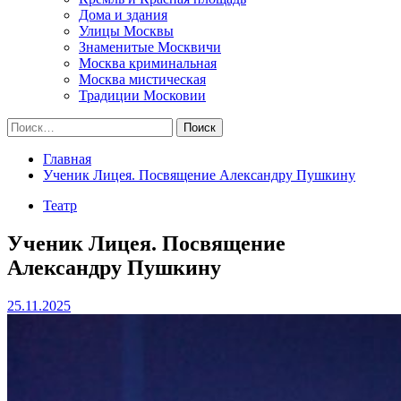
Дома и здания
Улицы Москвы
Знаменитые Москвичи
Москва криминальная
Москва мистическая
Традиции Московии
Найти:
Главная
Ученик Лицея. Посвящение Александру Пушкину
Театр
Ученик Лицея. Посвящение
Александру Пушкину
25.11.2025