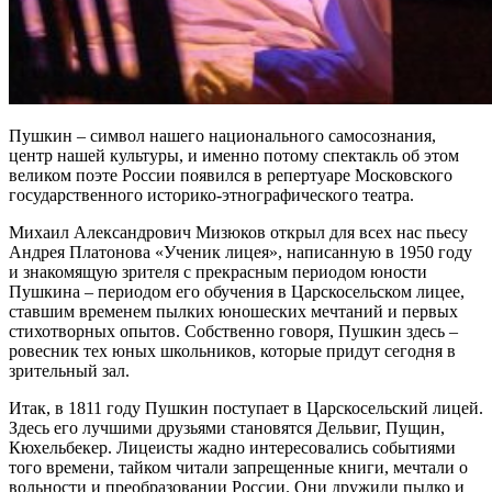
Пушкин – символ нашего национального самосознания,
центр нашей культуры, и именно потому спектакль об этом
великом поэте России появился в репертуаре Московского
государственного историко-этнографического театра.
Михаил Александрович Мизюков открыл для всех нас пьесу
Андрея Платонова «Ученик лицея», написанную в 1950 году
и знакомящую зрителя с прекрасным периодом юности
Пушкина – периодом его обучения в Царскосельском лицее,
ставшим временем пылких юношеских мечтаний и первых
стихотворных опытов. Собственно говоря, Пушкин здесь –
ровесник тех юных школьников, которые придут сегодня в
зрительный зал.
Итак, в 1811 году Пушкин поступает в Царскосельский лицей.
Здесь его лучшими друзьями становятся Дельвиг, Пущин,
Кюхельбекер. Лицеисты жадно интересовались событиями
того времени, тайком читали запрещенные книги, мечтали о
вольности и преобразовании России. Они дружили пылко и