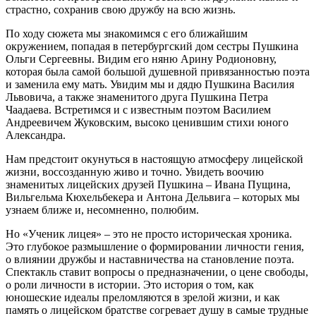
страстно, сохранив свою дружбу на всю жизнь.
По ходу сюжета мы знакомимся с его ближайшим
окружением, попадая в петербургский дом сестры Пушкина
Ольги Сергеевны. Видим его няню Арину Родионовну,
которая была самой большой душевной привязанностью поэта
и заменила ему мать. Увидим мы и дядю Пушкина Василия
Львовича, а также знаменитого друга Пушкина Петра
Чаадаева. Встретимся и с известным поэтом Василием
Андреевичем Жуковским, высоко ценившим стихи юного
Александра.
Нам предстоит окунуться в настоящую атмосферу лицейской
жизни, воссозданную живо и точно. Увидеть воочию
знаменитых лицейских друзей Пушкина – Ивана Пущина,
Вильгельма Кюхельбекера и Антона Дельвига – которых мы
узнаем ближе и, несомненно, полюбим.
Но «Ученик лицея» – это не просто историческая хроника.
Это глубокое размышление о формировании личности гения,
о влиянии дружбы и наставничества на становление поэта.
Спектакль ставит вопросы о предназначении, о цене свободы,
о роли личности в истории. Это история о том, как
юношеские идеалы преломляются в зрелой жизни, и как
память о лицейском братстве согревает душу в самые трудные