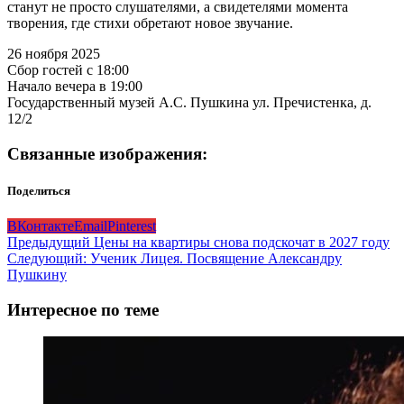
станут не просто слушателями, а свидетелями момента
творения, где стихи обретают новое звучание.
26 ноября 2025
Сбор гостей с 18:00
Начало вечера в 19:00
Государственный музей А.С. Пушкина ул. Пречистенка, д.
12/2
Связанные изображения:
Поделиться
ВКонтакте
Email
Pinterest
Навигация
Предыдущий
Цены на квартиры снова подскочат в 2027 году
Следующий:
Ученик Лицея. Посвящение Александру
записи
Пушкину
Интересное по теме