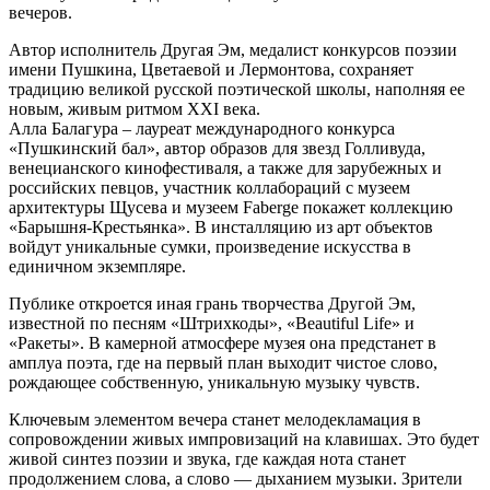
вечеров.
Автор исполнитель Другая Эм, медалист конкурсов поэзии
имени Пушкина, Цветаевой и Лермонтова, сохраняет
традицию великой русской поэтической школы, наполняя ее
новым, живым ритмом XXI века.
Алла Балагура – лауреат международного конкурса
«Пушкинский бал», автор образов для звезд Голливуда,
венецианского кинофестиваля, а также для зарубежных и
российских певцов, участник коллабораций с музеем
архитектуры Щусева и музеем Faberge покажет коллекцию
«Барышня-Крестьянка». В инсталляцию из арт объектов
войдут уникальные сумки, произведение искусства в
единичном экземпляре.
Публике откроется иная грань творчества Другой Эм,
известной по песням «Штрихкоды», «Beautiful Life» и
«Ракеты». В камерной атмосфере музея она предстанет в
амплуа поэта, где на первый план выходит чистое слово,
рождающее собственную, уникальную музыку чувств.
Ключевым элементом вечера станет мелодекламация в
сопровождении живых импровизаций на клавишах. Это будет
живой синтез поэзии и звука, где каждая нота станет
продолжением слова, а слово — дыханием музыки. Зрители