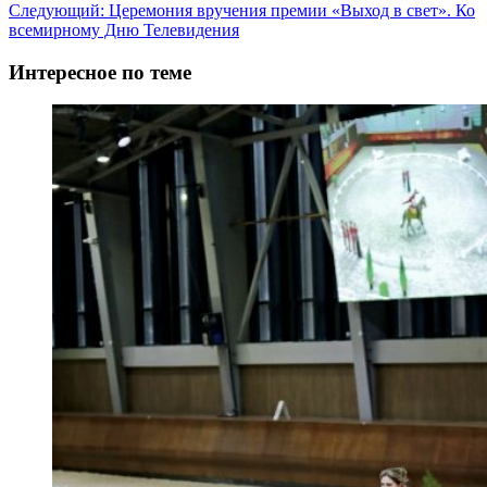
Следующий:
Церемония вручения премии «Выход в свет». Ко
записи
всемирному Дню Телевидения
Интересное по теме