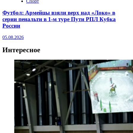
Спорт
Футбол: Армейцы взяли верх над «Локо» в
серии пенальти в 1-м туре Пути РПЛ Кубка
России
05.08.2026
Интересное