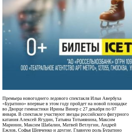
Премьера новогоднего ледового спектакля Ильи Авербуха
«Буратино» впервые в этом году пройдет на новой площадке
во Дворце гимнастики Ирины Винер с 27 декабря по 07
января. В спектакле участвуют звезды российского фигурного
катания Алексей Ягудин, Татьяна Тотьмянина, Максим
Маринин, Максим Шабалин, Матвей Ветлугин, Андрей
Ежлов, Софья Шевченко и другие. Главную роль Буратино