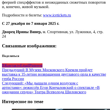
феерией спецэффектов и неожиданных сюжетных поворотов
и, конечно, живой музыкой.
Подробности и билеты:
www.icetickets.ru
С 27 декабря по 7 января 2025 г.
Дворец Ирины Винер,
м. Спортивная, ул. Лужники, 4, стр.
24
Связанные изображения:
Поделиться
ВКонтакте
Email
Pinterest
Навигация
Предыдущий
В Музеях Московского Кремля пройдет
выставка к 35-летию возвращения двуглавого орла в качестве
записи
герба России
Следующий:
«Мы дышали одним воздухом с
артистами»: режиссёр Егор Кончаловский о спектакле «В
ожидании сердца» Театра Всеволода Шиловского
Интересное по теме