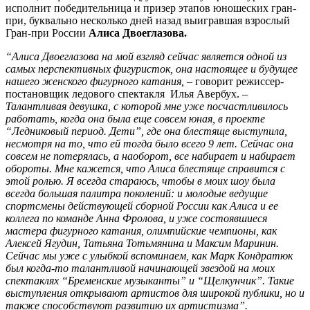
исполнит победительница и призер этапов юношеских гран-
при, буквально несколько дней назад выигравшая взрослый
Гран-при России
Алиса Двоеглазова.
“Алиса Двоеглазова на мой взгляд сейчас является одной из
самых перспективных фигуристок, она настоящее и будущее
нашего женского фигурного катания, –
говорит режиссер-
постановщик ледового спектакля
Илья Авербух. –
Талантливая девушка, с которой мне уже посчастливилось
работать, когда она была еще совсем юная, в проекте
“Ледниковый период. Дети”, где она блестяще выступила,
несмотря на то, что ей тогда было всего 9 лет. Сейчас она
совсем не потерялась, а наоборот, все набирает и набирает
обороты. Мне кажется, что Алиса блестяще справится с
этой ролью. Я всегда стараюсь, чтобы в моих шоу была
всегда большая палитра поколений: и молодые ведущие
спортсмены действующей сборной России как Алиса и ее
коллега по команде Анна Фролова, и уже состоявшиеся
мастера фигурного катания, олимпийские чемпионы, как
Алексей Ягудин, Татьяна Тотьмянина и Максим Маринин.
Сейчас мы уже с улыбкой вспоминаем, как Марк Кондратюк
был когда-то талантливой начинающей звездой на моих
спектаклях “Бременские музыканты” и “Щелкунчик”. Такие
выступления открывают артистов для широкой публики, но и
также способствуют развитию их артистизма”.