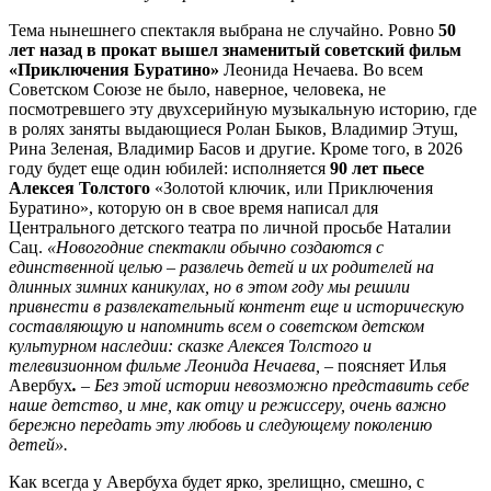
Тема нынешнего спектакля выбрана не случайно. Ровно
50
лет назад в прокат вышел знаменитый советский фильм
«Приключения Буратино»
Леонида Нечаева. Во всем
Советском Союзе не было, наверное, человека, не
посмотревшего эту двухсерийную музыкальную историю, где
в ролях заняты выдающиеся Ролан Быков, Владимир Этуш,
Рина Зеленая, Владимир Басов и другие. Кроме того, в 2026
году будет еще один юбилей: исполняется
90 лет пьесе
Алексея Толстого
«Золотой ключик, или Приключения
Буратино», которую он в свое время написал для
Центрального детского театра по личной просьбе Наталии
Сац.
«Новогодние спектакли обычно создаются с
единственной целью – развлечь детей и их родителей на
длинных зимних каникулах, но в этом году мы решили
привнести в развлекательный контент еще и историческую
составляющую и напомнить всем о советском детском
культурном наследии: сказке Алексея Толстого и
телевизионном фильме Леонида Нечаева, –
поясняет Илья
Авербух
.
– Без этой истории невозможно представить себе
наше детство, и мне, как отцу и режиссеру, очень важно
бережно передать эту любовь и следующему поколению
детей».
Как всегда у Авербуха будет ярко, зрелищно, смешно, с