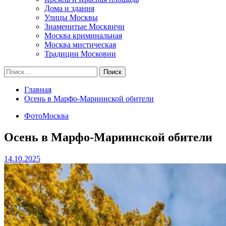
Дома и здания
Улицы Москвы
Знаменитые Москвичи
Москва криминальная
Москва мистическая
Традиции Московии
Найти:
Главная
Осень в Марфо-Мариинской обители
ФотоМосква
Осень в Марфо-Мариинской обители
14.10.2025