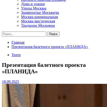
Дома и здания
Улицы Москвы
Знаменитые Москвичи
Москва криминальная
Москва мистическая
Традиции Московии
Найти:
Главная
Презентация балетного проекта «ПЛАНИДА»
Театр
Презентация балетного проекта
«ПЛАНИДА»
18.09.2025