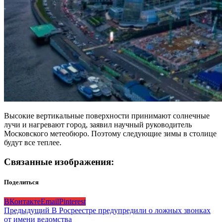
Высокие вертикальные поверхности принимают солнечные
лучи и нагревают город, заявил научный руководитель
Московского метеобюро. Поэтому следующие зимы в столице
будут все теплее.
Связанные изображения:
Поделиться
ВКонтакте
Email
Pinterest
Навигация
Предыдущий
В Росреестре предупредили о ложных звонках
от имени ведомства