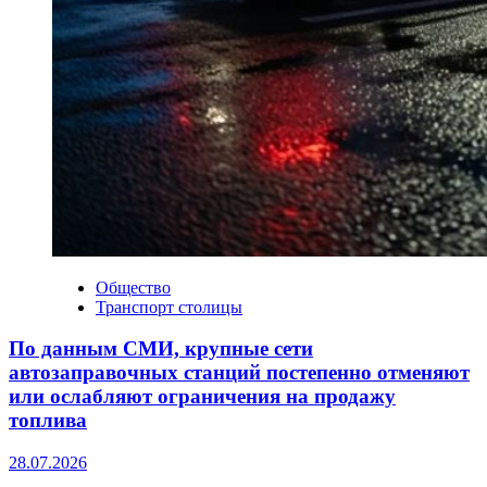
Общество
Транспорт столицы
По данным СМИ, крупные сети
автозаправочных станций постепенно отменяют
или ослабляют ограничения на продажу
топлива
28.07.2026