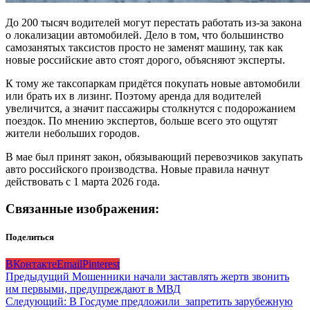
До 200 тысяч водителей могут перестать работать из-за закона
о локализации автомобилей. Дело в том, что большинство
самозанятых таксистов просто не заменят машину, так как
новые российские авто стоят дорого, объясняют эксперты.
К тому же таксопаркам придётся покупать новые автомобили
или брать их в лизинг. Поэтому аренда для водителей
увеличится, а значит пассажиры столкнутся с подорожанием
поездок. По мнению экспертов, больше всего это ощутят
жители небольших городов.
В мае был принят закон, обязывающий перевозчиков закупать
авто российского производства. Новые правила начнут
действовать с 1 марта 2026 года.
Связанные изображения:
Поделиться
ВКонтакте
Email
Pinterest
Навигация
Предыдущий
Мошенники начали заставлять жертв звонить
им первыми, предупреждают в МВД
записи
Следующий:
В Госдуме предложили запретить зарубежную