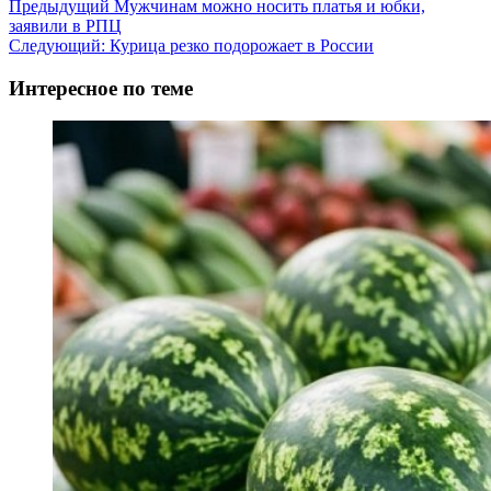
Навигация
Предыдущий
Мужчинам можно носить платья и юбки,
заявили в РПЦ
записи
Следующий:
Курица резко подорожает в России
Интересное по теме