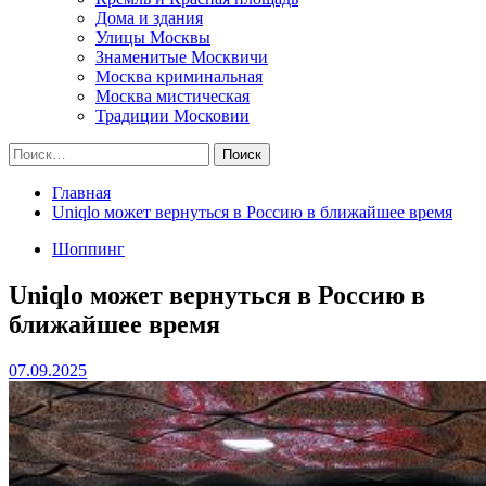
Дома и здания
Улицы Москвы
Знаменитые Москвичи
Москва криминальная
Москва мистическая
Традиции Московии
Найти:
Главная
Uniqlo может вернуться в Россию в ближайшее время
Шоппинг
Uniqlo может вернуться в Россию в
ближайшее время
07.09.2025