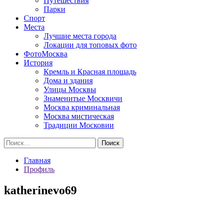
Путешествия
Парки
Спорт
Места
Лучшие места города
Локации для топовых фото
ФотоМосква
История
Кремль и Красная площадь
Дома и здания
Улицы Москвы
Знаменитые Москвичи
Москва криминальная
Москва мистическая
Традиции Московии
Найти:
Главная
Профиль
katherinevo69