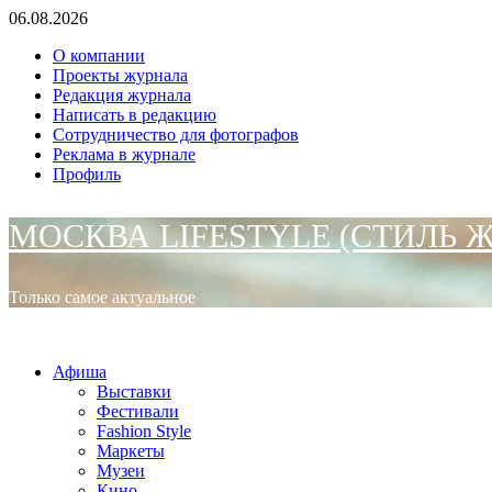
Перейти
06.08.2026
к
О компании
содержимому
Проекты журнала
Редакция журнала
Написать в редакцию
Сотрудничество для фотографов
Реклама в журнале
Профиль
МОСКВА LIFESTYLE (СТИЛЬ 
Только самое актуальное
Основное
МОСКВА LIFESTYLE (СТИЛЬ ЖИЗНИ)
меню
Афиша
Выставки
Фестивали
Fashion Style
Маркеты
Музеи
Кино