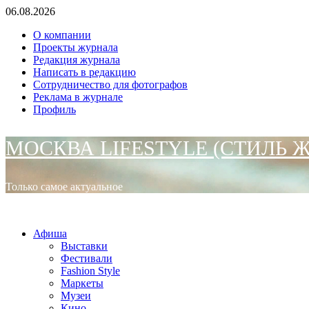
Перейти
06.08.2026
к
О компании
содержимому
Проекты журнала
Редакция журнала
Написать в редакцию
Сотрудничество для фотографов
Реклама в журнале
Профиль
МОСКВА LIFESTYLE (СТИЛЬ 
Только самое актуальное
Основное
МОСКВА LIFESTYLE (СТИЛЬ ЖИЗНИ)
меню
Афиша
Выставки
Фестивали
Fashion Style
Маркеты
Музеи
Кино