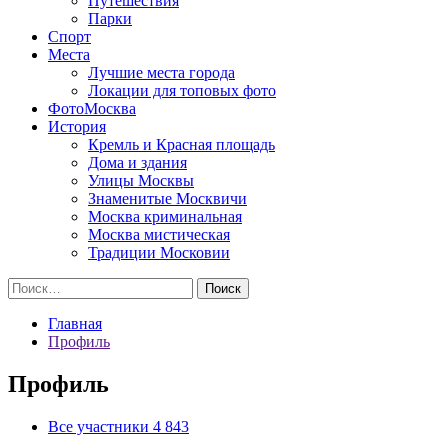
Путешествия
Парки
Спорт
Места
Лучшие места города
Локации для топовых фото
ФотоМосква
История
Кремль и Красная площадь
Дома и здания
Улицы Москвы
Знаменитые Москвичи
Москва криминальная
Москва мистическая
Традиции Московии
Найти:
Главная
Профиль
Профиль
Все участники
4 843