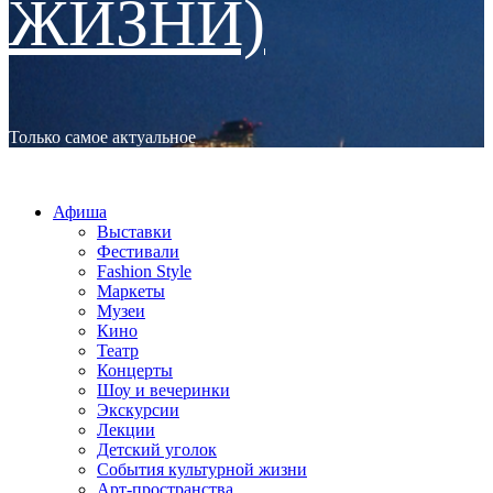
ЖИЗНИ)
Только самое актуальное
Основное
МОСКВА LIFESTYLE (СТИЛЬ ЖИЗНИ)
меню
Афиша
Выставки
Фестивали
Fashion Style
Маркеты
Музеи
Кино
Театр
Концерты
Шоу и вечеринки
Экскурсии
Лекции
Детский уголок
События культурной жизни
Арт-пространства