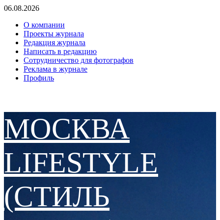
Перейти
06.08.2026
к
О компании
содержимому
Проекты журнала
Редакция журнала
Написать в редакцию
Сотрудничество для фотографов
Реклама в журнале
Профиль
МОСКВА
LIFESTYLE
(СТИЛЬ