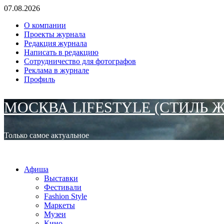
Перейти
07.08.2026
к
О компании
содержимому
Проекты журнала
Редакция журнала
Написать в редакцию
Сотрудничество для фотографов
Реклама в журнале
Профиль
МОСКВА LIFESTYLE (СТИЛЬ 
Только самое актуальное
Основное
МОСКВА LIFESTYLE (СТИЛЬ ЖИЗНИ)
меню
Афиша
Выставки
Фестивали
Fashion Style
Маркеты
Музеи
Кино