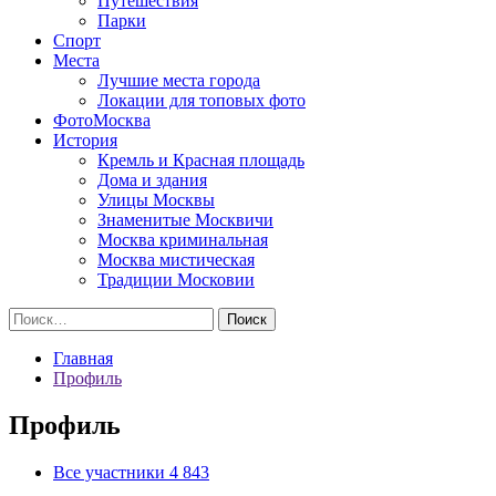
Путешествия
Парки
Спорт
Места
Лучшие места города
Локации для топовых фото
ФотоМосква
История
Кремль и Красная площадь
Дома и здания
Улицы Москвы
Знаменитые Москвичи
Москва криминальная
Москва мистическая
Традиции Московии
Найти:
Главная
Профиль
Профиль
Все участники
4 843