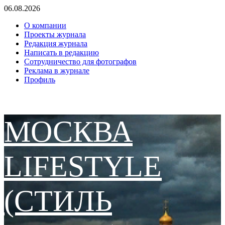
Перейти
06.08.2026
к
О компании
содержимому
Проекты журнала
Редакция журнала
Написать в редакцию
Сотрудничество для фотографов
Реклама в журнале
Профиль
МОСКВА
LIFESTYLE
(СТИЛЬ