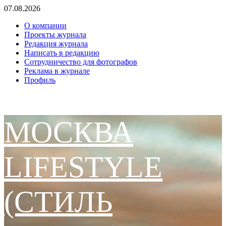
Перейти
07.08.2026
к
О компании
содержимому
Проекты журнала
Редакция журнала
Написать в редакцию
Сотрудничество для фотографов
Реклама в журнале
Профиль
МОСКВА
LIFESTYLE
(СТИЛЬ