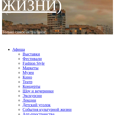
ЖИЗНИ)
Только самое актуальное
Основное
МОСКВА LIFESTYLE (СТИЛЬ ЖИЗНИ)
меню
Афиша
Выставки
Фестивали
Fashion Style
Маркеты
Музеи
Кино
Театр
Концерты
Шоу и вечеринки
Экскурсии
Лекции
Детский уголок
События культурной жизни
Арт-пространства