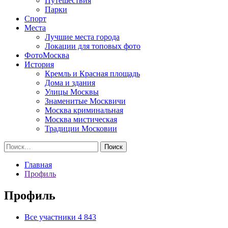
Путешествия
Парки
Спорт
Места
Лучшие места города
Локации для топовых фото
ФотоМосква
История
Кремль и Красная площадь
Дома и здания
Улицы Москвы
Знаменитые Москвичи
Москва криминальная
Москва мистическая
Традиции Московии
Найти:
Главная
Профиль
Профиль
Все участники
4 843