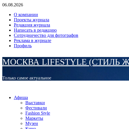
Перейти
06.08.2026
к
О компании
содержимому
Проекты журнала
Редакция журнала
Написать в редакцию
Сотрудничество для фотографов
Реклама в журнале
Профиль
МОСКВА LIFESTYLE (СТИЛЬ 
Только самое актуальное
Основное
МОСКВА LIFESTYLE (СТИЛЬ ЖИЗНИ)
меню
Афиша
Выставки
Фестивали
Fashion Style
Маркеты
Музеи
Кино