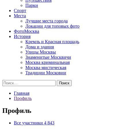
Путешествия
Парки
Спорт
Места
Лучшие места города
Локации для топовых фото
ФотоМосква
История
Кремль и Красная площадь
Дома и здания
Улицы Москвы
Знаменитые Москвичи
Москва криминальная
Москва мистическая
Традиции Московии
Найти:
Главная
Профиль
Профиль
Все участники
4 843