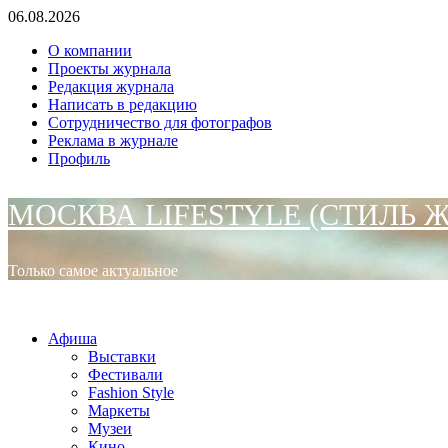
Перейти
06.08.2026
к
О компании
содержимому
Проекты журнала
Редакция журнала
Написать в редакцию
Сотрудничество для фотографов
Реклама в журнале
Профиль
МОСКВА LIFESTYLE (СТИЛЬ 
Только самое актуальное
Основное
МОСКВА LIFESTYLE (СТИЛЬ ЖИЗНИ)
меню
Афиша
Выставки
Фестивали
Fashion Style
Маркеты
Музеи
Кино