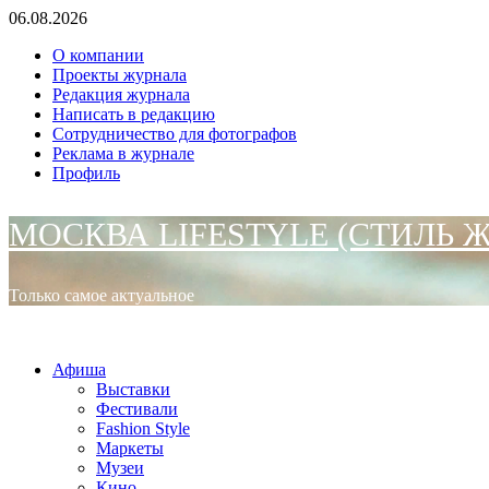
Перейти
06.08.2026
к
О компании
содержимому
Проекты журнала
Редакция журнала
Написать в редакцию
Сотрудничество для фотографов
Реклама в журнале
Профиль
МОСКВА LIFESTYLE (СТИЛЬ 
Только самое актуальное
Основное
МОСКВА LIFESTYLE (СТИЛЬ ЖИЗНИ)
меню
Афиша
Выставки
Фестивали
Fashion Style
Маркеты
Музеи
Кино