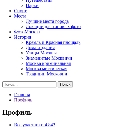
Путешествия
Парки
Спорт
Места
Лучшие места города
Локации для топовых фото
ФотоМосква
История
Кремль и Красная площадь
Дома и здания
Улицы Москвы
Знаменитые Москвичи
Москва криминальная
Москва мистическая
Традиции Московии
Найти:
Главная
Профиль
Профиль
Все участники
4 843