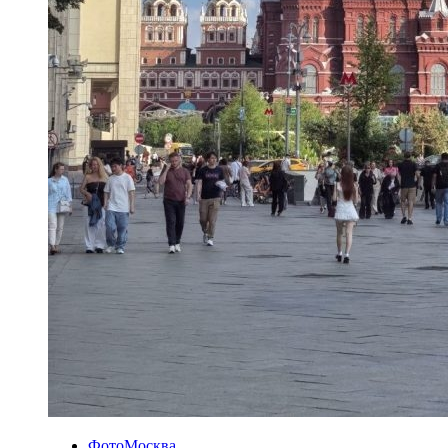
ФотоМосква