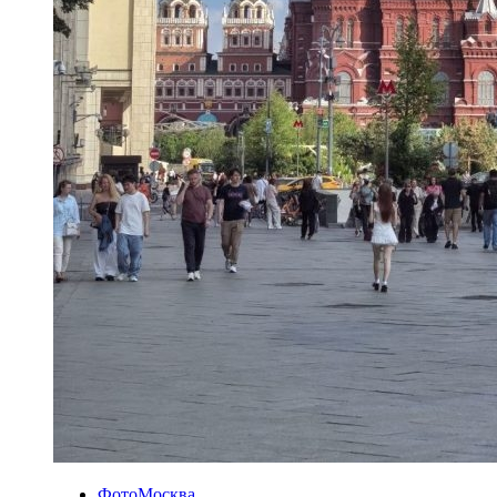
ФотоМосква